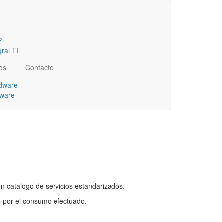
P
ral TI
os
Contacto
dware
tware
un catalogo de servicios estandarizados.
e por el consumo efectuado.